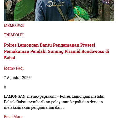
#UHTBerprestasi
Tag:#BanggaUHT, #UHTJaya, UniversitasHangTuah.
MEMO PAGI
(Wie)
TNI&POLRI
Polres Lamongan Bantu Pengamanan Prosesi
Pemakaman Pendaki Gunung Piramid Bondowoso di
Babat
Memo Pagi
7 Agustus 2026
0
LAMONGAN, memo-pagi.com – Polres Lamongan melalui
Polsek Babat memberikan pelayanan kepolisian dengan
melaksanakan pengamanan dan…
Read More