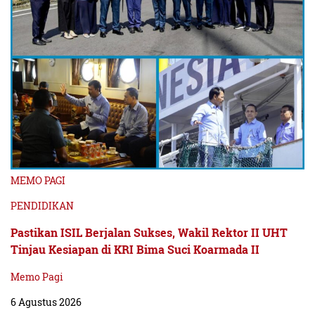
MEMO PAGI
PENDIDIKAN
Pastikan ISIL Berjalan Sukses, Wakil Rektor II UHT
Tinjau Kesiapan di KRI Bima Suci Koarmada II
Memo Pagi
6 Agustus 2026