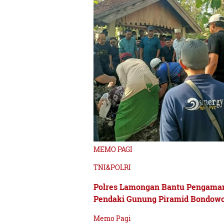
MEMO PAGI
TNI&POLRI
Polres Lamongan Bantu Pengama
Pendaki Gunung Piramid Bondowo
Memo Pagi