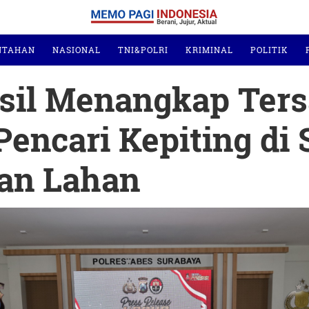
NTAHAN
NASIONAL
TNI&POLRI
KRIMINAL
POLITIK
asil Menangkap Ter
ncari Kepiting di 
tan Lahan