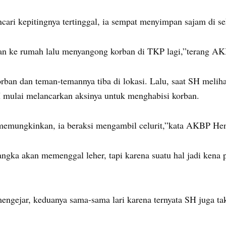
ari kepitingnya tertinggal, ia sempat menyimpan sajam di sek
an ke rumah lalu menyangong korban di TKP lagi,”terang A
ban dan teman-temannya tiba di lokasi. Lalu, saat SH melih
H mulai melancarkan aksinya untuk menghabisi korban.
on memungkinkan, ia beraksi mengambil celurit,”kata AKBP He
gka akan memenggal leher, tapi karena suatu hal jadi kena p
engejar, keduanya sama-sama lari karena ternyata SH juga tak