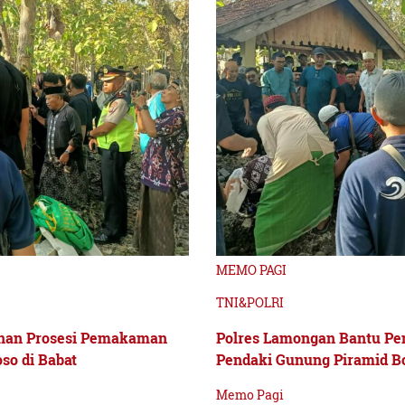
MEMO PAGI
TNI&POLRI
nan Prosesi Pemakaman
Polres Lamongan Bantu P
so di Babat
Pendaki Gunung Piramid B
Memo Pagi