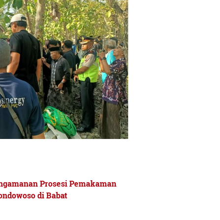
engamanan Prosesi Pemakaman
ondowoso di Babat