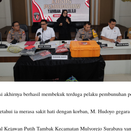
si akhirnya berhasil membekuk terduga pelaku pembunuhan pen
etahui ia merasa sakit hati dengan korban, M. Hudoyo gegara
asal Kejawan Putih Tambak Kecamatan Mulyorejo Surabaya ya