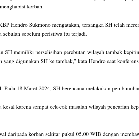
 menghabisi korban.
AKBP Hendro Sukmono mengatakan, tersangka SH telah merenc
ebulan sebelum peristiwa itu terjadi.
an SH memiliki perselisihan perebutan wilayah tambak kepiti
yang digunakan SH ke tambak,” kata Hendro saat konferensi 
H. Pada 18 Maret 2024, SH berencana melakukan pembunuhan
esal karena sempat cek-cok masalah wilayah pencarian kepit
awal daripada korban sekitar pukul 05.00 WIB dengan membawa