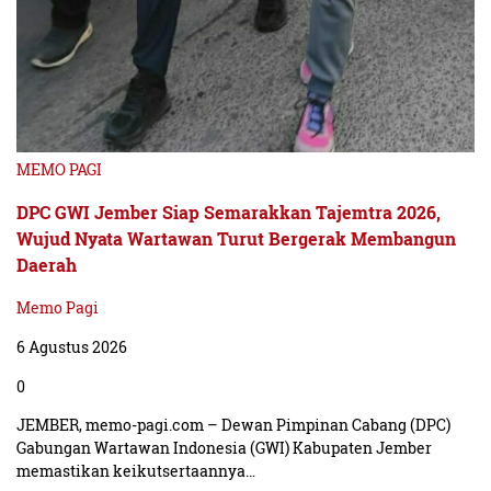
MEMO PAGI
DPC GWI Jember Siap Semarakkan Tajemtra 2026,
Wujud Nyata Wartawan Turut Bergerak Membangun
Daerah
Memo Pagi
6 Agustus 2026
0
JEMBER, memo-pagi.com – Dewan Pimpinan Cabang (DPC)
Gabungan Wartawan Indonesia (GWI) Kabupaten Jember
memastikan keikutsertaannya…