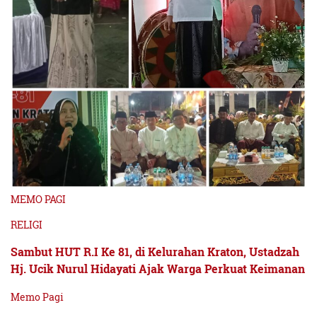
MEMO PAGI
RELIGI
Sambut HUT R.I Ke 81, di Kelurahan Kraton, Ustadzah
Hj. Ucik Nurul Hidayati Ajak Warga Perkuat Keimanan
Memo Pagi