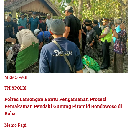
MEMO PAGI
TNI&POLRI
Polres Lamongan Bantu Pengamanan Prosesi
Pemakaman Pendaki Gunung Piramid Bondowoso di
Babat
Memo Pagi