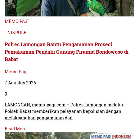
masyarakat pesisir dan lingkungan maritim,” katanya.
Pihak universitas berharap asesmen lapangan tersebut
MEMO PAGI
dapat menjadi sarana evaluasi konstruktif dalam
TNI&POLRI
meningkatkan kualitas pendidikan kedokteran dan
Polres Lamongan Bantu Pengamanan Prosesi
memperkuat posisi UHT sebagai pusat pendidikan
Pemakaman Pendaki Gunung Piramid Bondowoso di
maritim yang unggul dan berdaya saing nasional maupun
Babat
internasional.
Memo Pagi
Kegiatan asesmen lapangan dijadwalkan berlangsung
7 Agustus 2026
selama beberapa hari dengan agenda verifikasi dokumen,
0
peninjauan sarana prasarana, serta diskusi bersama
LAMONGAN, memo-pagi.com – Polres Lamongan melalui
sivitas akademika dan mitra institusi. (Wie)
Polsek Babat memberikan pelayanan kepolisian dengan
melaksanakan pengamanan dan…
Read More