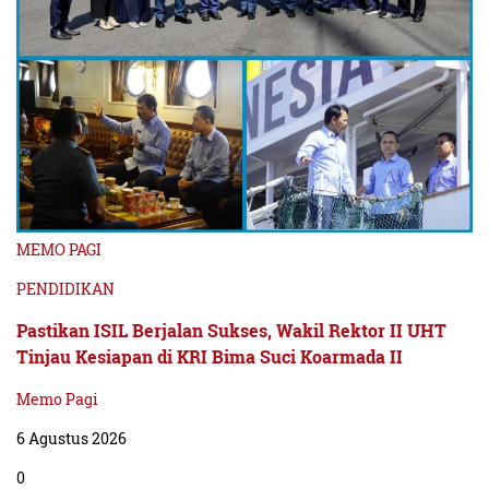
MEMO PAGI
PENDIDIKAN
Pastikan ISIL Berjalan Sukses, Wakil Rektor II UHT
Tinjau Kesiapan di KRI Bima Suci Koarmada II
Memo Pagi
6 Agustus 2026
0