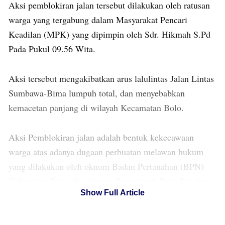
Aksi pemblokiran jalan tersebut dilakukan oleh ratusan
warga yang tergabung dalam Masyarakat Pencari
Keadilan (MPK) yang dipimpin oleh Sdr. Hikmah S.Pd
Pada Pukul 09.56 Wita.
Aksi tersebut mengakibatkan arus lalulintas Jalan Lintas
Sumbawa-Bima lumpuh total, dan menyebabkan
kemacetan panjang di wilayah Kecamatan Bolo.
Aksi Pemblokiran jalan adalah bentuk kekecawaan
warga atas adanya dugaan perbuatan melawan hukum
yang dilakukan oleh oknum Badan Pertanahan (BPN)
Kabupaten Bima dan oknum Pemerintah Desa Rasabou
Show Full Article
pada program Konsolidasi Tanah pada tahun 2009 yang
tidak menemukan jalan keluar sampai saat ini.