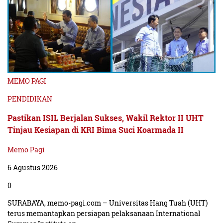
MEMO PAGI
PENDIDIKAN
Pastikan ISIL Berjalan Sukses, Wakil Rektor II UHT
Tinjau Kesiapan di KRI Bima Suci Koarmada II
Memo Pagi
6 Agustus 2026
0
SURABAYA, memo-pagi.com – Universitas Hang Tuah (UHT)
terus memantapkan persiapan pelaksanaan International