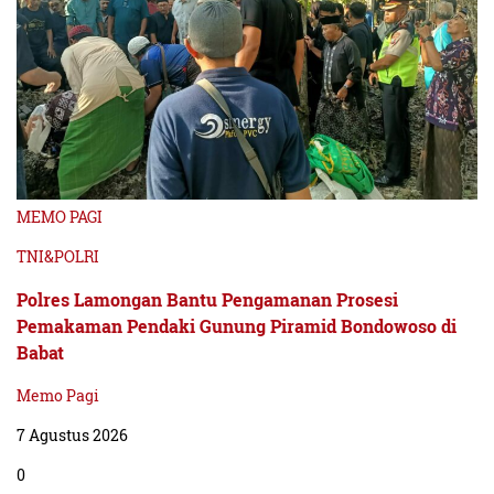
MEMO PAGI
TNI&POLRI
Polres Lamongan Bantu Pengamanan Prosesi
Pemakaman Pendaki Gunung Piramid Bondowoso di
Babat
Memo Pagi
7 Agustus 2026
0