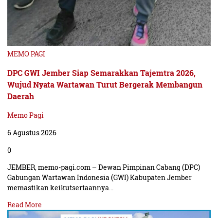
lain, dapat dikenai pidana dengan ancaman hukuman 9
tahun penjara.
”
Dapat dikenakan pidana maupun denda sebagaimana
MEMO PAGI
Pasal 192 ayat (1) KUHP dengan ancaman 9 tahun
DPC GWI Jember Siap Semarakkan Tajemtra 2026,
penjara, Pasal 192 ayat (2) diancam dengan 15 tahun
Wujud Nyata Wartawan Turut Bergerak Membangun
penjara dan Pasal 63 Undang-Undang Nomor 38 Tahun
Daerah
2004 tentang jalan dengan ancaman hukuman pidana
Memo Pagi
penjara paling lama 18 bulan atau denda paling banyak
6 Agustus 2026
(Rian)
Rp 1,5 milyar,
” tegasnya.
0
JEMBER, memo-pagi.com – Dewan Pimpinan Cabang (DPC)
Gabungan Wartawan Indonesia (GWI) Kabupaten Jember
memastikan keikutsertaannya…
Read More