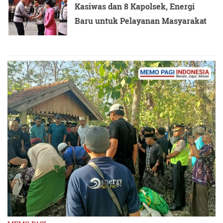
Kasiwas dan 8 Kapolsek, Energi
tidak mengindahkan, dan akhirnya kami mengambil
Baru untuk Pelayanan Masyarakat
tindakan tegas dan terukur dengan membuka paksa
akses Jalan yang di blokir
” Ucap Sudirman
Dansat Brimob Polda Nusa Tenggara Barat Kombes Pol
Komaruz Zaman S.I.K MH saat kami konfirmamsi Via
Whatsapp mengatakan, anggotanya mengutamakan
pengamanan secara humanis, tegas dan terukur sesuai
SOP dan Hukum yang Berlaku.
“
kami akan mengedepankan upaya-upaya yang lebih
preventif dan humanis disetiap tugas pengamanan yang
kita lakukan
” kata Komaruz.
Pada Pukul 15.30 Wita, usai mendengar imbauan dari