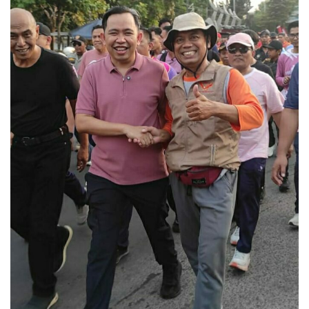
Dalam maklumat tersebut, Irjen Djoko mengatakan,
upaya tersebut merupakan langkah untuk mewujudkan
rasa aman dan kenyamanan kehidupan bermasyarakat
serta kelancaran lalu lintas di wilayah Nusa Tenggara
Barat.
”
Pelaksanaan penyampaian pendapat di muka umum
dilarang menutup jalan, membawa senjata api, bahan
peledak, senjata tajam maupun senjata berbahaya
lainnya,
” kata Djoko dalam Maklumatnya.
Ditegaskannya, penutupan atau pemblokiran jalan yang
dilakukan dengan sengaja tanpa izin dengan
menggunakan batu, pohon, ban bekas maupun benda