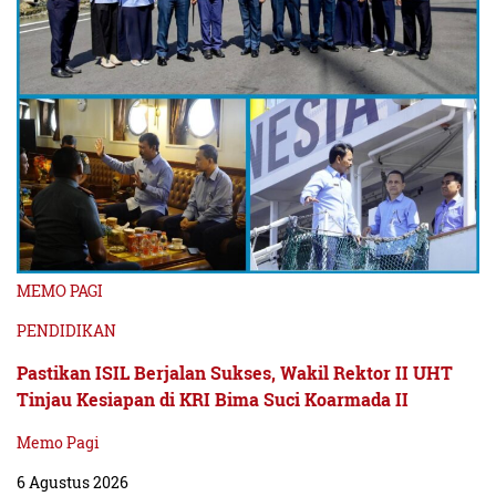
MEMO PAGI
PENDIDIKAN
Pastikan ISIL Berjalan Sukses, Wakil Rektor II UHT
Tinjau Kesiapan di KRI Bima Suci Koarmada II
Memo Pagi
6 Agustus 2026