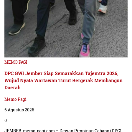
MEMO PAGI
DPC GWI Jember Siap Semarakkan Tajemtra 2026,
Wujud Nyata Wartawan Turut Bergerak Membangun
Daerah
Memo Pagi
6 Agustus 2026
0
JEMBER, memo-pagi.com – Dewan Pimpinan Cabang (DPC)