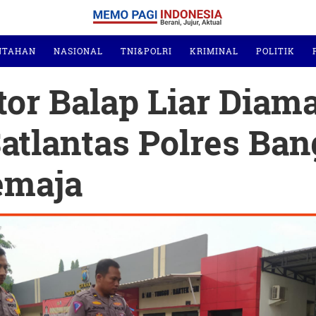
NTAHAN
NASIONAL
TNI&POLRI
KRIMINAL
POLITIK
or Balap Liar Diam
Satlantas Polres Ba
emaja