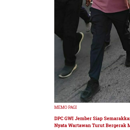
MEMO PAGI
DPC GWI Jember Siap Semarakkan
Nyata Wartawan Turut Bergerak