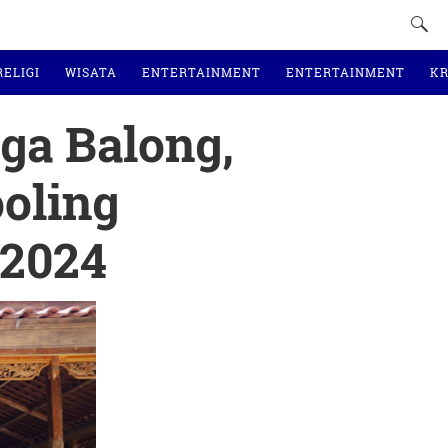
RELIGI
WISATA
ENTERTAINMENT
ENTERTAINMENT
KR
ga Balong,
oling
 2024