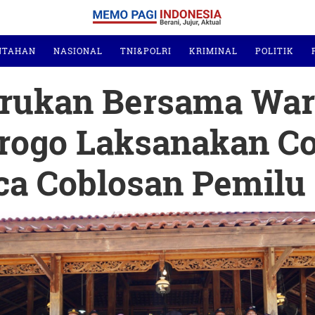
NTAHAN
NASIONAL
TNI&POLRI
KRIMINAL
POLITIK
krukan Bersama War
rogo Laksanakan Co
ca Coblosan Pemilu