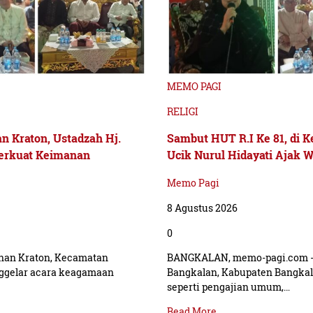
MEMO PAGI
RELIGI
n Kraton, Ustadzah Hj.
Sambut HUT R.I Ke 81, di K
Perkuat Keimanan
Ucik Nurul Hidayati Ajak 
Memo Pagi
8 Agustus 2026
0
han Kraton, Kecamatan
BANGKALAN, memo-pagi.com - 
ggelar acara keagamaan
Bangkalan, Kabupaten Bangka
seperti pengajian umum,…
Read More