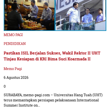
Dalam kesempatan tersebut, jenderal bintang tiga ini
turut mengucapkan selamat atas peringatan HUT
Korsabhara yang bertepatan dan berlangsungnya ibadah
puasa.
MEMO PAGI
“Alhamdulillah pada hari ini kita atas rahmat dan ridho
PENDIDIKAN
dari Tuhan Yang Maha Esa dapat melaksanakan upacara
dalam rangka memperingati hari lahir Sabhara Polri ke-
Pastikan ISIL Berjalan Sukses, Wakil Rektor II UHT
Tinjau Kesiapan di KRI Bima Suci Koarmada II
72 yang jatuh pada hari Senin tanggal 11 Maret 2024
bertepatan dengan masuknya bulan suci 1445 Hijriah
Memo Pagi
sekaligus saya ingin mengucapkan selamat menunaikan
6 Agustus 2026
ibadah puasa bagi rekan-rekan yang
0
(dik)
menjalankan,”pungkasnya
SURABAYA, memo-pagi.com – Universitas Hang Tuah (UHT)
terus memantapkan persiapan pelaksanaan International
Summer Institute on…