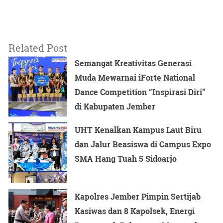
Kedua agar personel melakukan identifikasi dan
pemetaan terhadap kejahatan sehingga dapat ditentukan
prioritas dalam pencegahan.
Related Post
Semangat Kreativitas Generasi
Ketiga disampaikan oleh Kabaharkam Polri ini agar
Muda Mewarnai iForte National
personel memahami pedoman penanganan unjuk rasa
Dance Competition “Inspirasi Diri”
sesuai perkap (peraturan kapolri) dan perkembangan
di Kabupaten Jember
dinamika di lapangan.
UHT Kenalkan Kampus Laut Biru
Keempat, Komjen Pol Fadil meminta agar personel
dan Jalur Beasiswa di Campus Expo
merawat dan menggunakan alat material khusus
SMA Hang Tuah 5 Sidoarjo
(almatsus) yang dimiliki Sabhara serta latihan operator
supaya selalu siap dalam bertugas.
Kapolres Jember Pimpin Sertijab
Kasiwas dan 8 Kapolsek, Energi
Kelima, agar personel menjaga dan merawat satwa