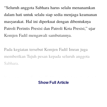
“Seluruh anggota Sabhara harus selalu menanamkan
dalam hati untuk selalu siap sedia menjaga keamanan
masyarakat. Hal ini diperkuat dengan dibentuknya
Patroli Perintis Presisi dan Patroli Kota Presisi,” ujar
Komjen Fadil mengawali sambutannya.
Pada kegiatan tersebut Komjen Fadil Imran juga
memberikan Tujuh pesan kepada seluruh anggota
Sabhara.
Yang pertama, Komjen Fadil meminta kepada seluruh
Show Full Article
personel untuk menghadirkan Polisi berseragam yang
humanis di tempat aktivitas masyarakat semaksimal
mungkin dan sebanyak mungkin.