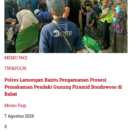
MEMO PAGI
TNI&POLRI
Polres Lamongan Bantu Pengamanan Prosesi
Pemakaman Pendaki Gunung Piramid Bondowoso di
Babat
Memo Pagi
7 Agustus 2026
0