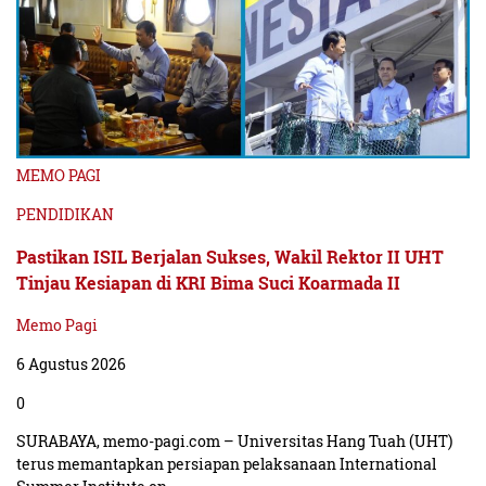
MEMO PAGI
PENDIDIKAN
Pastikan ISIL Berjalan Sukses, Wakil Rektor II UHT
Tinjau Kesiapan di KRI Bima Suci Koarmada II
Memo Pagi
6 Agustus 2026
0
SURABAYA, memo-pagi.com – Universitas Hang Tuah (UHT)
terus memantapkan persiapan pelaksanaan International