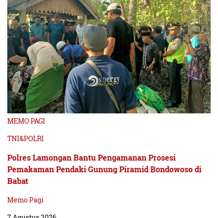
MEMO PAGI
TNI&POLRI
Polres Lamongan Bantu Pengamanan Prosesi
Pemakaman Pendaki Gunung Piramid Bondowoso di
Babat
Memo Pagi
7 Agustus 2026