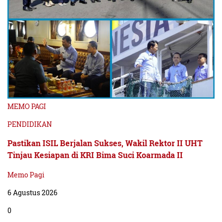
MEMO PAGI
PENDIDIKAN
Pastikan ISIL Berjalan Sukses, Wakil Rektor II UHT
Tinjau Kesiapan di KRI Bima Suci Koarmada II
Memo Pagi
6 Agustus 2026
0