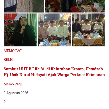
MEMO PAGI
RELIGI
Sambut HUT R.I Ke 81, di Kelurahan Kraton, Ustadzah
Hj. Ucik Nurul Hidayati Ajak Warga Perkuat Keimanan
Memo Pagi
8 Agustus 2026
0