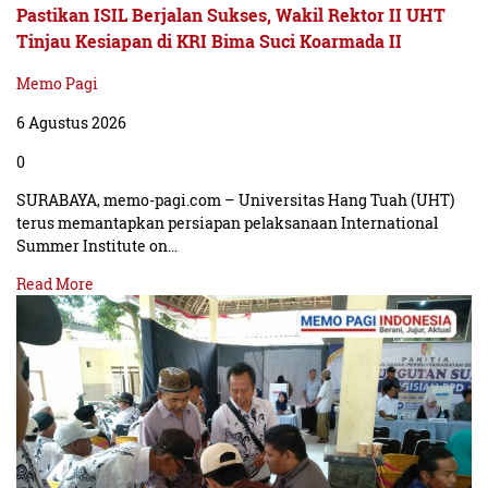
Pastikan ISIL Berjalan Sukses, Wakil Rektor II UHT
Tinjau Kesiapan di KRI Bima Suci Koarmada II
Memo Pagi
6 Agustus 2026
0
SURABAYA, memo-pagi.com – Universitas Hang Tuah (UHT)
terus memantapkan persiapan pelaksanaan International
Summer Institute on…
Read More