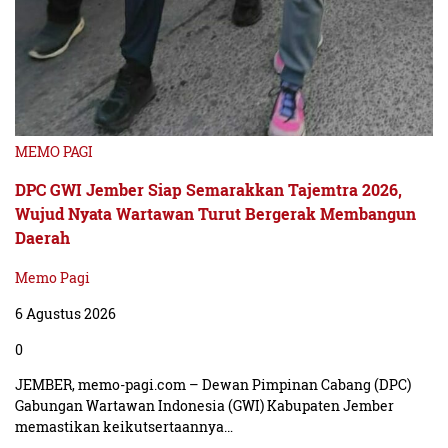
MEMO PAGI
DPC GWI Jember Siap Semarakkan Tajemtra 2026,
Wujud Nyata Wartawan Turut Bergerak Membangun
Daerah
Memo Pagi
6 Agustus 2026
0
JEMBER, memo-pagi.com – Dewan Pimpinan Cabang (DPC)
Gabungan Wartawan Indonesia (GWI) Kabupaten Jember
memastikan keikutsertaannya…