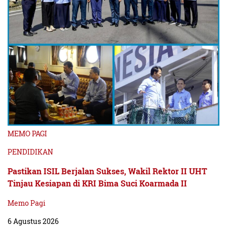
MEMO PAGI
PENDIDIKAN
Pastikan ISIL Berjalan Sukses, Wakil Rektor II UHT
Tinjau Kesiapan di KRI Bima Suci Koarmada II
Memo Pagi
6 Agustus 2026