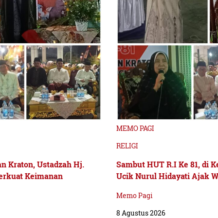
MEMO PAGI
RELIGI
n Kraton, Ustadzah Hj.
Sambut HUT R.I Ke 81, di K
Perkuat Keimanan
Ucik Nurul Hidayati Ajak 
Memo Pagi
8 Agustus 2026