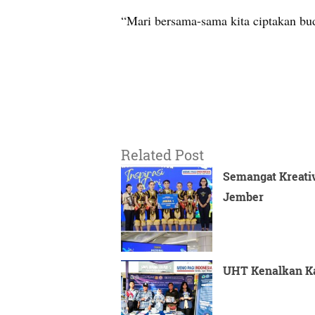
“Mari bersama-sama kita ciptakan bud
Related Post
Semangat Kreativ
Jember
UHT Kenalkan Ka