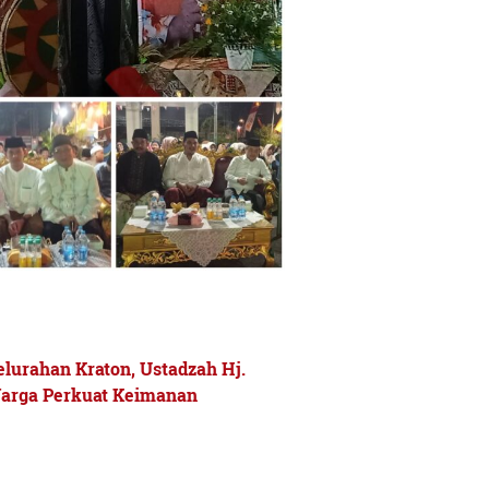
elurahan Kraton, Ustadzah Hj.
Warga Perkuat Keimanan