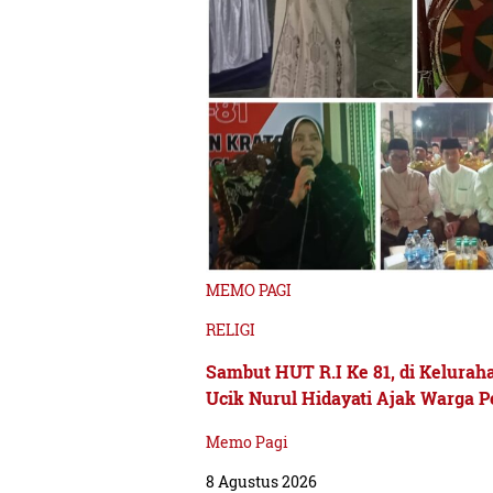
MEMO PAGI
RELIGI
Sambut HUT R.I Ke 81, di Keluraha
Ucik Nurul Hidayati Ajak Warga 
Memo Pagi
8 Agustus 2026