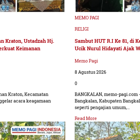
MEMO PAGI
RELIGI
n Kraton, Ustadzah Hj.
Sambut HUT R.I Ke 81, di K
Perkuat Keimanan
Ucik Nurul Hidayati Ajak 
Memo Pagi
8 Agustus 2026
0
han Kraton, Kecamatan
BANGKALAN, memo-pagi.com - 
ggelar acara keagamaan
Bangkalan, Kabupaten Bangka
seperti pengajian umum,…
Read More