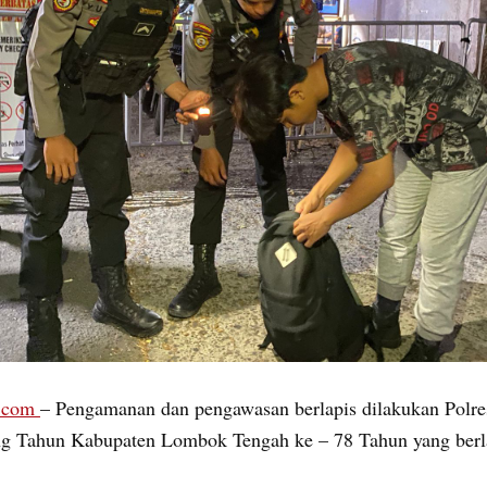
.com
– Pengamanan dan pengawasan berlapis dilakukan Polr
g Tahun Kabupaten Lombok Tengah ke – 78 Tahun yang berl