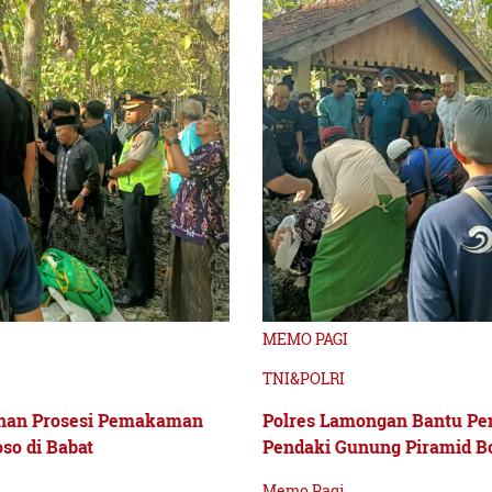
MEMO PAGI
TNI&POLRI
nan Prosesi Pemakaman
Polres Lamongan Bantu P
so di Babat
Pendaki Gunung Piramid B
Memo Pagi