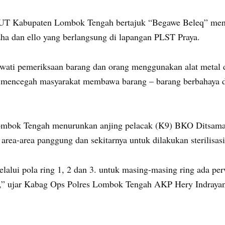
UT Kabupaten Lombok Tengah bertajuk “Begawe Beleq” mengh
zha dan ello yang berlangsung di lapangan PLST Praya.
ati pemeriksaan barang dan orang menggunakan alat metal d
k mencegah masyarakat membawa barang – barang berbahaya da
Lombok Tengah menurunkan anjing pelacak (K9) BKO Ditsam
rea-area panggung dan sekitarnya untuk dilakukan sterilisasi
lalui pola ring 1, 2 dan 3. untuk masing-masing ring ada pe
,” ujar Kabag Ops Polres Lombok Tengah AKP Hery Indrayan