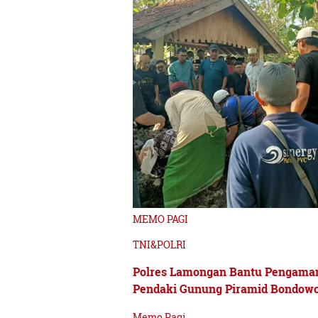
MEMO PAGI
TNI&POLRI
Polres Lamongan Bantu Pengama
Pendaki Gunung Piramid Bondowo
Memo Pagi