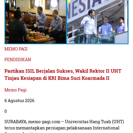
MEMO PAGI
PENDIDIKAN
Pastikan ISIL Berjalan Sukses, Wakil Rektor II UHT
Tinjau Kesiapan di KRI Bima Suci Koarmada II
Memo Pagi
6 Agustus 2026
0
SURABAYA, memo-pagi.com – Universitas Hang Tuah (UHT)
terus memantapkan persiapan pelaksanaan International