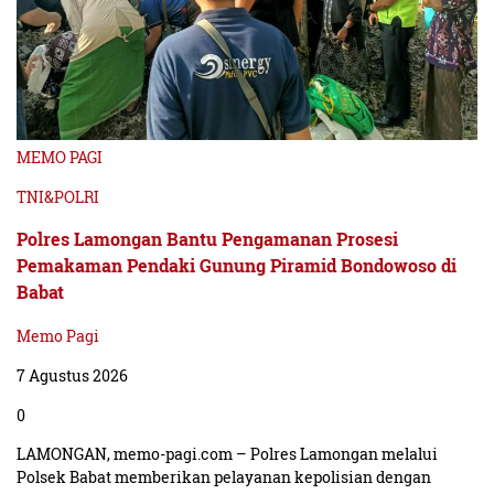
MEMO PAGI
TNI&POLRI
Polres Lamongan Bantu Pengamanan Prosesi
Pemakaman Pendaki Gunung Piramid Bondowoso di
Babat
Memo Pagi
7 Agustus 2026
0
LAMONGAN, memo-pagi.com – Polres Lamongan melalui
Polsek Babat memberikan pelayanan kepolisian dengan