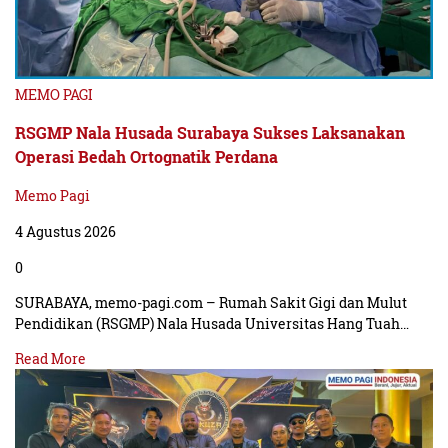
MEMO PAGI
RSGMP Nala Husada Surabaya Sukses Laksanakan
Operasi Bedah Ortognatik Perdana
Memo Pagi
4 Agustus 2026
0
SURABAYA, memo-pagi.com – Rumah Sakit Gigi dan Mulut
Pendidikan (RSGMP) Nala Husada Universitas Hang Tuah…
Read More