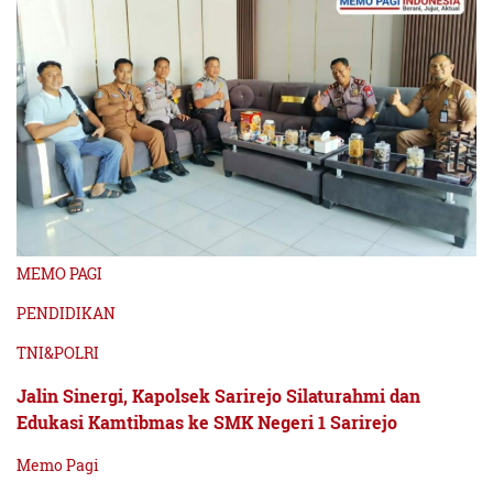
MEMO PAGI
PENDIDIKAN
TNI&POLRI
Jalin Sinergi, Kapolsek Sarirejo Silaturahmi dan
Edukasi Kamtibmas ke SMK Negeri 1 Sarirejo
Memo Pagi