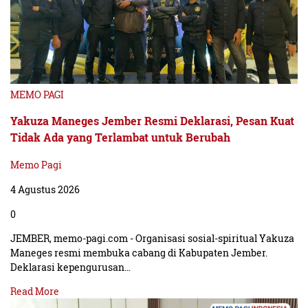
MEMO PAGI
Yakuza Maneges Jember Resmi Deklarasi, Pesan Kuat
Tidak Ada yang Terlambat untuk Berubah
Memo Pagi
4 Agustus 2026
0
JEMBER, memo-pagi.com - Organisasi sosial-spiritual Yakuza
Maneges resmi membuka cabang di Kabupaten Jember.
Deklarasi kepengurusan…
Read More