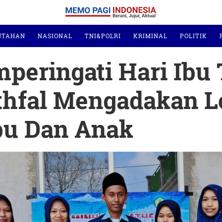
NTAHAN
NASIONAL
TNI&POLRI
KRIMINAL
POLITIK
eringati Hari Ibu
thfal Mengadakan 
bu Dan Anak