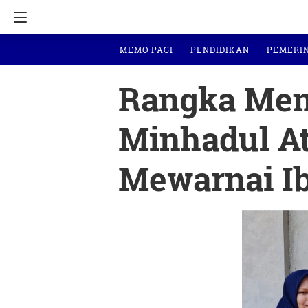
MEMO PAGI
PENDIDIKAN
PEMERI
Rangka Memp
Minhadul A
Mewarnai I