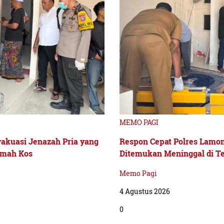
MEMO PAGI
akuasi Jenazah Pria yang
Respon Cepat Polres Lamon
umah Kos
Ditemukan Meninggal di T
Memo Pagi
4 Agustus 2026
0