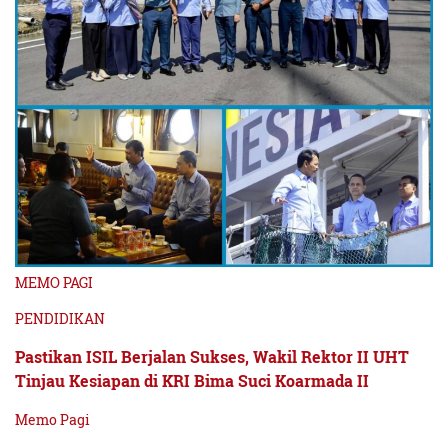
MEMO PAGI
PENDIDIKAN
Pastikan ISIL Berjalan Sukses, Wakil Rektor II UHT
Tinjau Kesiapan di KRI Bima Suci Koarmada II
Memo Pagi