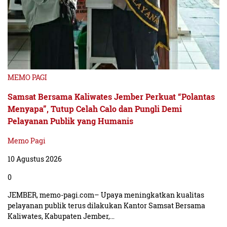
MEMO PAGI
Samsat Bersama Kaliwates Jember Perkuat “Polantas
Menyapa”, Tutup Celah Calo dan Pungli Demi
Pelayanan Publik yang Humanis
Memo Pagi
10 Agustus 2026
0
JEMBER, memo-pagi.com– Upaya meningkatkan kualitas
pelayanan publik terus dilakukan Kantor Samsat Bersama
Kaliwates, Kabupaten Jember,…