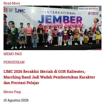
Read More
MEMO PAGI
PENDIDIKAN
IJMC 2026 Berakhir Meriah di GOR Kaliwates,
Marching Band Jadi Wadah Pembentukan Karakter
dan Prestasi Pelajar
Memo Pagi
10 Agustus 2026