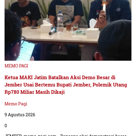
MEMO PAGI
Ketua MAKI Jatim Batalkan Aksi Demo Besar di
Jember Usai Bertemu Bupati Jember, Polemik Utang
Rp780 Miliar Masih Dikaji
Memo Pagi
9 Agustus 2026
0