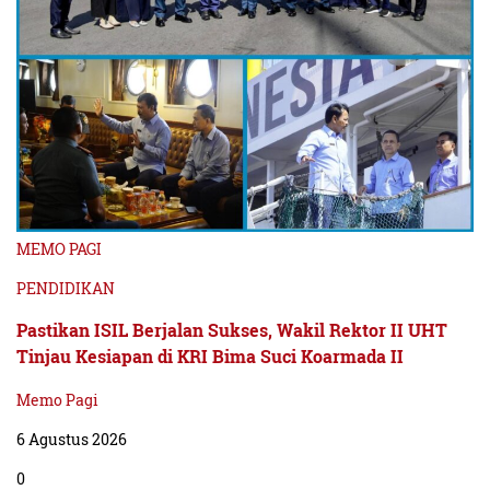
MEMO PAGI
PENDIDIKAN
Pastikan ISIL Berjalan Sukses, Wakil Rektor II UHT
Tinjau Kesiapan di KRI Bima Suci Koarmada II
Memo Pagi
6 Agustus 2026
0