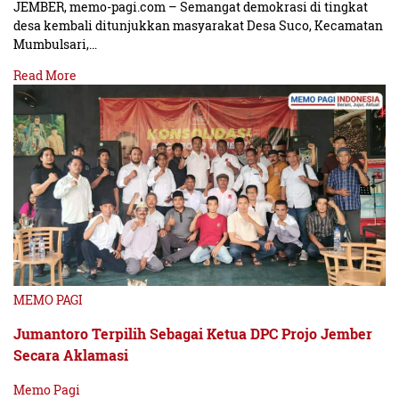
JEMBER, memo-pagi.com – Semangat demokrasi di tingkat
desa kembali ditunjukkan masyarakat Desa Suco, Kecamatan
Mumbulsari,…
Read More
MEMO PAGI
Jumantoro Terpilih Sebagai Ketua DPC Projo Jember
Secara Aklamasi
Memo Pagi