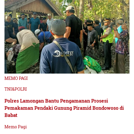
MEMO PAGI
TNI&POLRI
Polres Lamongan Bantu Pengamanan Prosesi
Pemakaman Pendaki Gunung Piramid Bondowoso di
Babat
Memo Pagi