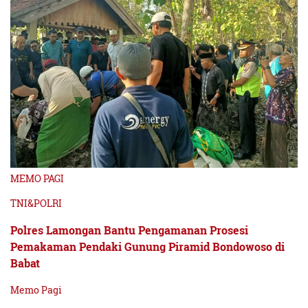
MEMO PAGI
TNI&POLRI
Polres Lamongan Bantu Pengamanan Prosesi
Pemakaman Pendaki Gunung Piramid Bondowoso di
Babat
Memo Pagi