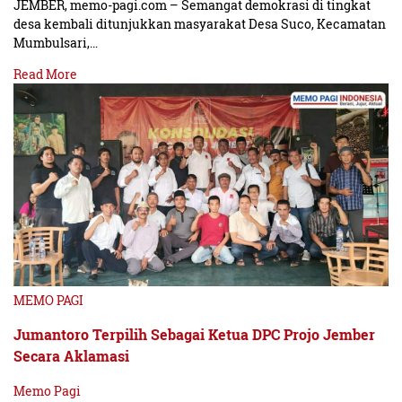
JEMBER, memo-pagi.com – Semangat demokrasi di tingkat
desa kembali ditunjukkan masyarakat Desa Suco, Kecamatan
Mumbulsari,…
Read More
MEMO PAGI
Jumantoro Terpilih Sebagai Ketua DPC Projo Jember
Secara Aklamasi
Memo Pagi