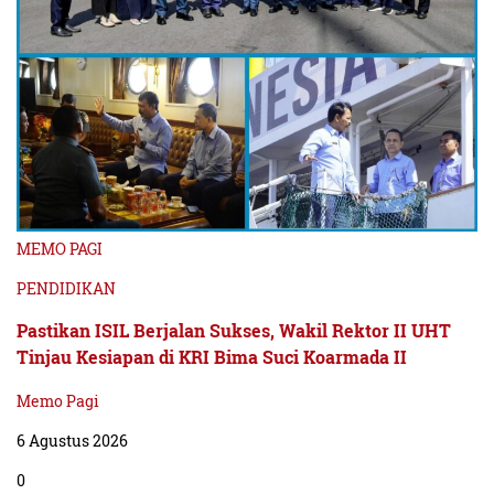
MEMO PAGI
PENDIDIKAN
Pastikan ISIL Berjalan Sukses, Wakil Rektor II UHT
Tinjau Kesiapan di KRI Bima Suci Koarmada II
Memo Pagi
6 Agustus 2026
0