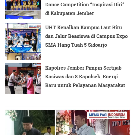
Dance Competition “Inspirasi Diri”
menyampaikan bahwa kegiatan ini menjadi momentum
di Kabupaten Jember
penting untuk menunjukkan hasil transformasi
pendidikan yang telah dilakukan di Kabupaten Jember.
UHT Kenalkan Kampus Laut Biru
dan Jalur Beasiswa di Campus Expo
Menurutnya, pameran ini menampilkan empat karya
SMA Hang Tuah 5 Sidoarjo
pendidikan unggulan yang disesuaikan dengan kondisi
dan potensi daerah Kabupaten Jember, seperti pertanian,
Kapolres Jember Pimpin Sertijab
perkebunan, dan kelautan. Selain itu, berbagai inovasi
Kasiwas dan 8 Kapolsek, Energi
pembelajaran para guru turut dipamerkan sebagai bentuk
Baru untuk Pelayanan Masyarakat
implementasi pendidikan berbasis cinta anak.
Ia menjelaskan bahwa seluruh jenjang pendidikan
dilibatkan, mulai dari PAUD, TK, SD, SMP, hingga
MA, MTs, dan SMA.