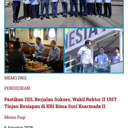
MEMO PAGI
PENDIDIKAN
Pastikan ISIL Berjalan Sukses, Wakil Rektor II UHT
Tinjau Kesiapan di KRI Bima Suci Koarmada II
Memo Pagi
6 Agustus 2026