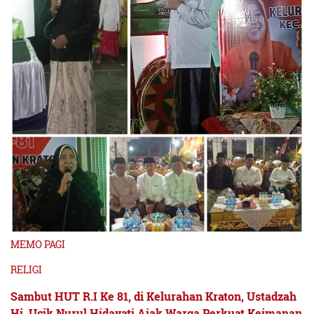
Namun, karya yang ditampilkan merupakan hasil seleksi
terbaik dari masing-masing lembaga pendidikan di
seluruh Kabupaten Jember.
“Ini adalah puncak dari proses panjang seleksi karya
pendidikan. Semua lembaga sebelumnya telah
mengirimkan hasil inovasi mereka untuk diseleksi,
kemudian dipilih karya terbaik yang memenuhi kategori
pemenang untuk ditampilkan dalam pameran ini,”
ujarnya.
Lebih lanjut, ia berharap momentum Hardiknas 2026
MEMO PAGI
mampu membangun kepedulian seluruh masyarakat
RELIGI
terhadap dunia pendidikan.
Sambut HUT R.I Ke 81, di Kelurahan Kraton, Ustadzah
Hj. Ucik Nurul Hidayati Ajak Warga Perkuat Keimanan