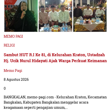
MEMO PAGI
RELIGI
Sambut HUT R.I Ke 81, di Kelurahan Kraton, Ustadzah
Hj. Ucik Nurul Hidayati Ajak Warga Perkuat Keimanan
Memo Pagi
8 Agustus 2026
0
BANGKALAN, memo-pagi.com - Kelurahan Kraton, Kecamatan
Bangkalan, Kabupaten Bangkalan menggelar acara
keagamaan seperti pengajian umum,…