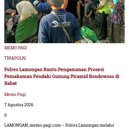
MEMO PAGI
TNI&POLRI
Polres Lamongan Bantu Pengamanan Prosesi
Pemakaman Pendaki Gunung Piramid Bondowoso di
Babat
Memo Pagi
7 Agustus 2026
0
LAMONGAN, memo-pagi.com – Polres Lamongan melalui