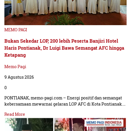
MEMO PAGI
Bukan Sekedar LOP, 200 lebih Peserta Banjiri Hotel
Haris Pontianak, Dr Luigi Bawa Semangat AFC hingga
Ketapang
Memo Pagi
9 Agustus 2026
0
PONTIANAK, memo-pagi.com – Energi positif dan semangat
kebersamaan mewarnai gelaran LOP AFC di Kota Pontianak.…
Read More