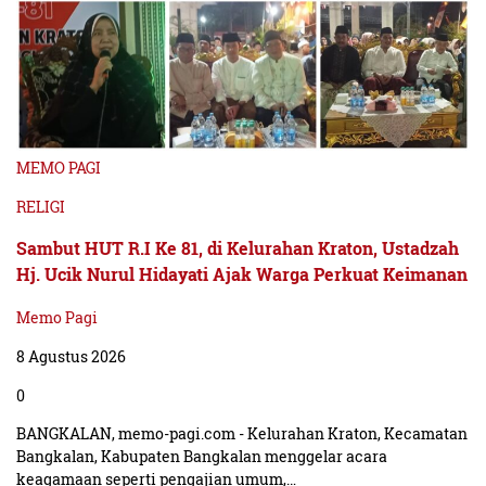
MEMO PAGI
RELIGI
Sambut HUT R.I Ke 81, di Kelurahan Kraton, Ustadzah
Hj. Ucik Nurul Hidayati Ajak Warga Perkuat Keimanan
Memo Pagi
8 Agustus 2026
0
BANGKALAN, memo-pagi.com - Kelurahan Kraton, Kecamatan
Bangkalan, Kabupaten Bangkalan menggelar acara
keagamaan seperti pengajian umum,…