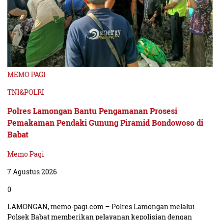
MEMO PAGI
TNI&POLRI
Polres Lamongan Bantu Pengamanan Prosesi
Pemakaman Pendaki Gunung Piramid Bondowoso di
Babat
Memo Pagi
7 Agustus 2026
0
LAMONGAN, memo-pagi.com – Polres Lamongan melalui
Polsek Babat memberikan pelayanan kepolisian dengan