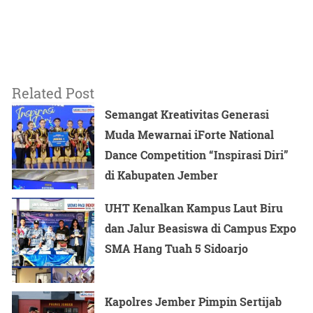
43 (empat puluh tiga) tugu perguruan pencak silat yang
sudah dibongkar tersebut tersebar di 19 (sembilan belas)
Kecamatan di wilayah Kabupaten Ngawi.
Related Post
Tugu yang sudah dibongkar adalah dari PSHT sebanyak
Semangat Kreativitas Generasi
29 (dua puluh sembilan), PSHW ada 3 (tiga), IKS PI
Muda Mewarnai iForte National
sejumlah 9 (sembilan) dan Perguruan Silat CEMPAKA
Dance Competition “Inspirasi Diri”
PUTIH ada 2 (dua).
di Kabupaten Jember
Dengan dibongkar maupun dialih fungsikan tugu – tugu
UHT Kenalkan Kampus Laut Biru
simbul identitas perguruan tersebut diharapkan mampu
dan Jalur Beasiswa di Campus Expo
meredam aksi anarkistis dan gesekan antar kelompok di
SMA Hang Tuah 5 Sidoarjo
wilayah Ngawi.
Kapolres Jember Pimpin Sertijab
Prosesi pembongkaran tugu perguruan silat tersebut,