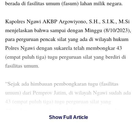
berada di fasilitas umum (fasum) lahan milik negara.
Kapolres Ngawi AKBP Argowiyono, S.H., S.I.K., M.Si
menjelaskan bahwa sampai dengan Minggu (8/10/2023),
para perguruan pencak silat yang ada di wilayah hukum
Polres Ngawi dengan sukarela telah membongkar 43
(empat puluh tiga) tugu perguruan silat yang berdiri di
fasilitas umum.
“Sejak ada himbauan pembongkaran tugu (fasilitas
umum) dari Pemprov Jatim, di wilayah Ngawi sudah ada
43 (empat puluh tiga) tugu perguruan silat yang
dibongkar secara sukarela oleh anggota pencak silat
Show Full Article
sendiri,” tutur Kapolres Ngawi ketika dikonfirmasi
media,Senin (9/10/2023)