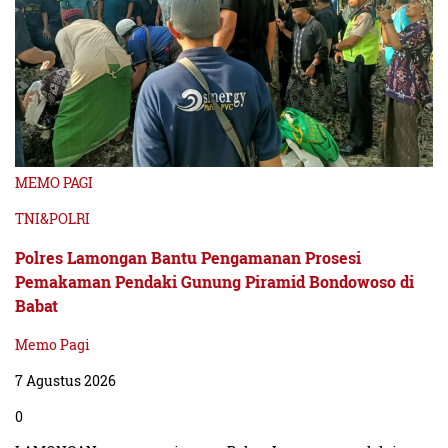
MEMO PAGI
TNI&POLRI
Polres Lamongan Bantu Pengamanan Prosesi
Pemakaman Pendaki Gunung Piramid Bondowoso di
Babat
Memo Pagi
7 Agustus 2026
0