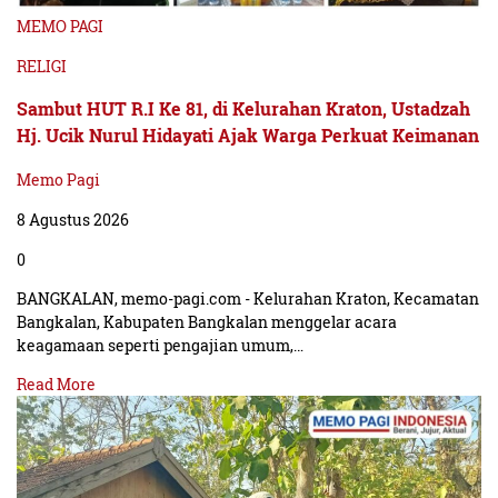
bermotor yang hilang, selanjutnya seluruh barang bukti
MEMO PAGI
hasil pencurian diserahkan kembali kepada pemilik
RELIGI
kendaraan, tanpa biaya,” tutur Ipda Adnan.
Sambut HUT R.I Ke 81, di Kelurahan Kraton, Ustadzah
Hj. Ucik Nurul Hidayati Ajak Warga Perkuat Keimanan
Kasihumas mengimbau kepada warga agar tidak ragu
untuk untuk melaporkan kehilangan barang miliknya
Memo Pagi
kepada Polisi.
8 Agustus 2026
0
Pihaknya akan melakukan penyelidikan terkait kasus
BANGKALAN, memo-pagi.com - Kelurahan Kraton, Kecamatan
pidana yang dilaporkan sekaligus melakukan pencarian
Bangkalan, Kabupaten Bangkalan menggelar acara
tanpa dipungut biaya.
keagamaan seperti pengajian umum,…
Read More
Kepada masyarakat, khususnya warga Kabupaten
Malang, Kasihumas juga mengingatkan agar lebih
berhati-hati dalam meletakkan kendaraan bermotor