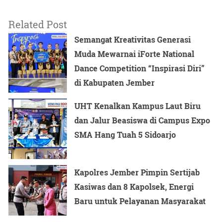
penanggulangan kejahatan tersebut, pihaknya telah
menahan 5 tersangka Curanmor, 3 tersangka Curat, dan
Related Post
2 tersangka penadahan.
Semangat Kreativitas Generasi
Muda Mewarnai iForte National
Modus operandi yang dilakukan para tersangka rata-rata
Dance Competition “Inspirasi Diri”
mereka menggasak kendaraan bermotor yang ditinggal
di Kabupaten Jember
di halaman rumah maupun tepi jalan umum.
UHT Kenalkan Kampus Laut Biru
Sedikitnya 20 sepeda motor barang bukti hasil curian
dan Jalur Beasiswa di Campus Expo
turut diamankan dalam operasi kepolisian yang
SMA Hang Tuah 5 Sidoarjo
dilakukan.
Kapolres Jember Pimpin Sertijab
Selain itu, barang bukti lain seperti kunci T, ponsel,
Kasiwas dan 8 Kapolsek, Energi
perhiasan emas, serta pakaian juga turut disita pihak
Baru untuk Pelayanan Masyarakat
kepolisian.