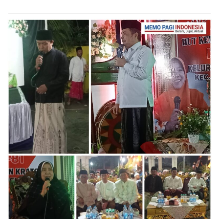
“Seluruhnya menggunakan kunci letter T sebagai sarana
untuk melancarkan aksinya. Sementara untuk kasus
curat, tersangka melakukan aksinya dengan mencongkel
jendela kemudian masuk mengambil barang berharga
milik korban,” imbuh Wakapolres.
Sementara itu, Kasihumas Polres Malang, Ipda
Muhammad Adnan, menambahkan pihaknya langsung
mengembalikan semua kendaraan yang dicuri kepada
korbannya usai pengungkapan kasus tersebut.
Para korban yang hendak mengambil barang bukti pun
diwajibkan membawa kunci dan dokumen asli.
“Hari ini kami hadirkan para pemilik kendaraan