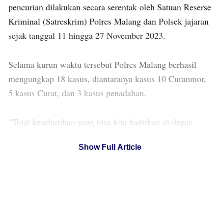
pencurian dilakukan secara serentak oleh Satuan Reserse
Kriminal (Satreskrim) Polres Malang dan Polsek jajaran
sejak tanggal 11 hingga 27 November 2023.
Selama kurun waktu tersebut Polres Malang berhasil
mengungkap 18 kasus, diantaranya kasus 10 Curanmor,
5 kasus Curat, dan 3 kasus penadahan.
“Total keseluruhan yang bisa kita hadirkan di depan
rekan-rekan media ada sejumlah 10 tersangka,” kata
Show Full Article
Kompol Wisnu saat pelaksanaan press conference di
Lapangan Satya Haprabu, Mapolres Malang, kemarin
Senin (27/11/2023).
Wakapolres menambahkan, dalam operasi