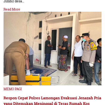
Jimbir desa…
Read More
MEMO PAGI
Respon Cepat Polres Lamongan Evakuasi Jenazah Pria
yang Ditemukan Meninggal di Teras Rumah Kos