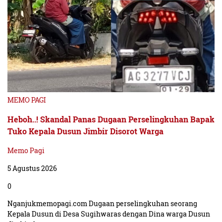
MEMO PAGI
Heboh..! Skandal Panas Dugaan Perselingkuhan Bapak
Tuko Kepala Dusun Jimbir Disorot Warga
Memo Pagi
5 Agustus 2026
0
Nganjukmemopagi.com Dugaan perselingkuhan seorang
Kepala Dusun di Desa Sugihwaras dengan Dina warga Dusun