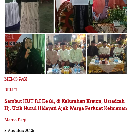
MEMO PAGI
RELIGI
Sambut HUT R.I Ke 81, di Kelurahan Kraton, Ustadzah
Hj. Ucik Nurul Hidayati Ajak Warga Perkuat Keimanan
Memo Pagi
8 Agustus 2026