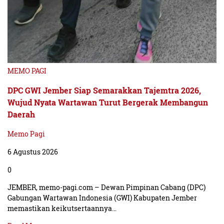
MEMO PAGI
DPC GWI Jember Siap Semarakkan Tajemtra 2026,
Wujud Nyata Wartawan Turut Bergerak Membangun
Daerah
Memo Pagi
6 Agustus 2026
0
JEMBER, memo-pagi.com – Dewan Pimpinan Cabang (DPC)
Gabungan Wartawan Indonesia (GWI) Kabupaten Jember
memastikan keikutsertaannya…