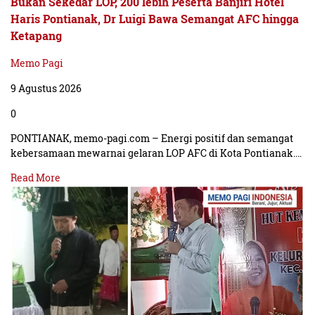
Bukan Sekedar LOP, 200 lebih Peserta Banjiri Hotel
Haris Pontianak, Dr Luigi Bawa Semangat AFC hingga
Ketapang
Memo Pagi
9 Agustus 2026
0
PONTIANAK, memo-pagi.com – Energi positif dan semangat
kebersamaan mewarnai gelaran LOP AFC di Kota Pontianak.…
Read More