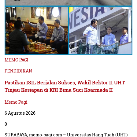
MEMO PAGI
PENDIDIKAN
Pastikan ISIL Berjalan Sukses, Wakil Rektor II UHT
Tinjau Kesiapan di KRI Bima Suci Koarmada II
Memo Pagi
6 Agustus 2026
0
SURABAYA, memo-pagi.com – Universitas Hang Tuah (UHT)