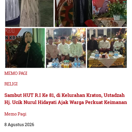
MEMO PAGI
RELIGI
Sambut HUT R.I Ke 81, di Kelurahan Kraton, Ustadzah
Hj. Ucik Nurul Hidayati Ajak Warga Perkuat Keimanan
Memo Pagi
8 Agustus 2026