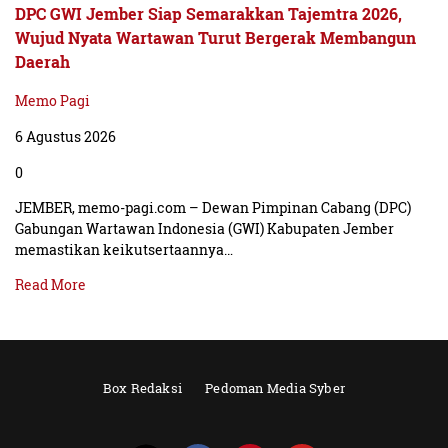
DPC GWI Jember Siap Semarakkan Tajemtra 2026,
Wujud Nyata Wartawan Turut Bergerak Membangun
Daerah
Memo Pagi
6 Agustus 2026
0
JEMBER, memo-pagi.com – Dewan Pimpinan Cabang (DPC)
Gabungan Wartawan Indonesia (GWI) Kabupaten Jember
memastikan keikutsertaannya…
Read More
Box Redaksi
Pedoman Media Syber