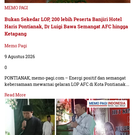
generasi yang sehat, tangguh, dan cerdas,” lanjutnya.
MEMO PAGI
Bukan Sekedar LOP, 200 lebih Peserta Banjiri Hotel
Pj Bupati berharap program sekolah sehat ini dapat
Haris Pontianak, Dr Luigi Bawa Semangat AFC hingga
Ketapang
berjalan di semua sekolah di Kabupaten Bangkalan
melalui komitmen bersama. Ia juga mengapresiasi
Memo Pagi
dukungan dari semua pihak yang terlibat dalam program
9 Agustus 2026
ini.
0
PONTIANAK, memo-pagi.com – Energi positif dan semangat
“Saya mengucapkan terima kasih kepada semua pihak
kebersamaan mewarnai gelaran LOP AFC di Kota Pontianak.…
yang telah mendukung program sekolah sehat ini, baik
Read More
dari pemerintah, swasta, maupun masyarakat. Semoga
program ini dapat memberikan manfaat bagi siswa dan
guru, serta menjadi contoh bagi daerah lain,” harapnya.
(dri)