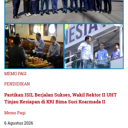
MEMO PAGI
PENDIDIKAN
Pastikan ISIL Berjalan Sukses, Wakil Rektor II UHT
Tinjau Kesiapan di KRI Bima Suci Koarmada II
Memo Pagi
6 Agustus 2026