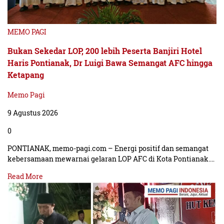
MEMO PAGI
Bukan Sekedar LOP, 200 lebih Peserta Banjiri Hotel
Haris Pontianak, Dr Luigi Bawa Semangat AFC hingga
Ketapang
Memo Pagi
9 Agustus 2026
0
PONTIANAK, memo-pagi.com – Energi positif dan semangat
kebersamaan mewarnai gelaran LOP AFC di Kota Pontianak.…
Read More