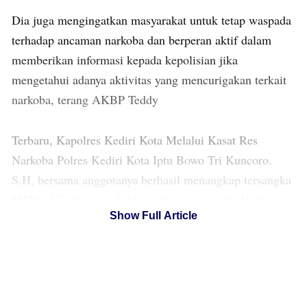
Dia juga mengingatkan masyarakat untuk tetap waspada
terhadap ancaman narkoba dan berperan aktif dalam
memberikan informasi kepada kepolisian jika
mengetahui adanya aktivitas yang mencurigakan terkait
narkoba, terang AKBP Teddy
Terbaru, Kapolres Kediri Kota Melalui Kasat Res
Narkoba Polres Kediri Kota Iptu Bowo Tri Kuncoro.
S.H, bersama anggotanya berhasil menangkap tersangka
MSW (27) thn yang diduga sebagai pengedar Narkoba
Show Full Article
jenis sabu-sabu dan Pil Dobel L di wilayah Kec Semen
Kab Kediri, Selasa (19/12/23).
Pengungkapan ini berawal dari informasi masyarakat
bahwa ada peredaran Narkotika jenis sabu dan Pil Dobel