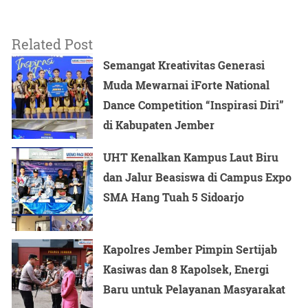
L di wilayah Kec Semen Kab. Kediri
Related Post
“Sehingga kami bersama anggota langsung begerak ke Jl
Semangat Kreativitas Generasi
Desa Sidomulyo Kec Semen Kab Kediri untuk
Muda Mewarnai iForte National
melakukan penyelidikan,” jelas Kasat Resnarkoba
Dance Competition “Inspirasi Diri”
di Kabupaten Jember
Dari hasil penyelidikan, pada hari Jum’at 15 Desember
2023 sekitar pukul 15.30 wib polisi berhasil menangkap
UHT Kenalkan Kampus Laut Biru
tersangka pertama berinisial MSW (27) diketemukan
dan Jalur Beasiswa di Campus Expo
barang bukti jenis sabu-sabu sebanyak 8 (delapan) klip
SMA Hang Tuah 5 Sidoarjo
plastik dengan berat kotor 3,24 (tiga koma dua puluh
empat) gram dan Pil Dobel L sebanyak 280 butir.
Kapolres Jember Pimpin Sertijab
Kasiwas dan 8 Kapolsek, Energi
“Tak berhenti di situ, polisi kemudian melakukan
Baru untuk Pelayanan Masyarakat
pengembangan dan kembali menangkap tersangka ke