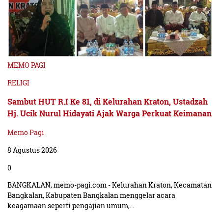
“Narkoba tidak hanya merusak kesehatan individu, tetapi
juga merusak struktur sosial dan ekonomi suatu wilayah”
(dik)
tutupnya.
MEMO PAGI
RELIGI
Sambut HUT R.I Ke 81, di Kelurahan Kraton, Ustadzah
Hj. Ucik Nurul Hidayati Ajak Warga Perkuat Keimanan
Memo Pagi
8 Agustus 2026
0
BANGKALAN, memo-pagi.com - Kelurahan Kraton, Kecamatan
Bangkalan, Kabupaten Bangkalan menggelar acara
keagamaan seperti pengajian umum,…