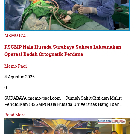
MEMO PAGI
RSGMP Nala Husada Surabaya Sukses Laksanakan
Operasi Bedah Ortognatik Perdana
Memo Pagi
4 Agustus 2026
0
SURABAYA, memo-pagi.com – Rumah Sakit Gigi dan Mulut
Pendidikan (RSGMP) Nala Husada Universitas Hang Tuah…
Read More