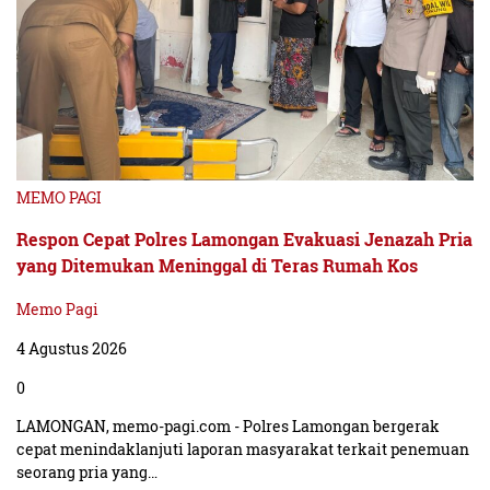
MEMO PAGI
Respon Cepat Polres Lamongan Evakuasi Jenazah Pria
yang Ditemukan Meninggal di Teras Rumah Kos
Memo Pagi
4 Agustus 2026
0
LAMONGAN, memo-pagi.com - Polres Lamongan bergerak
cepat menindaklanjuti laporan masyarakat terkait penemuan
seorang pria yang…