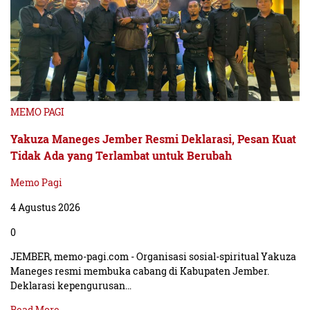
MEMO PAGI
Yakuza Maneges Jember Resmi Deklarasi, Pesan Kuat
Tidak Ada yang Terlambat untuk Berubah
Memo Pagi
4 Agustus 2026
0
JEMBER, memo-pagi.com - Organisasi sosial-spiritual Yakuza
Maneges resmi membuka cabang di Kabupaten Jember.
Deklarasi kepengurusan…
Read More