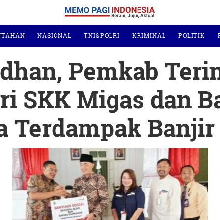
NTAHAN
NASIONAL
TNI&POLRI
KRIMINAL
POLITIK
adhan, Pemkab Teri
ri SKK Migas dan B
a Terdampak Banjir