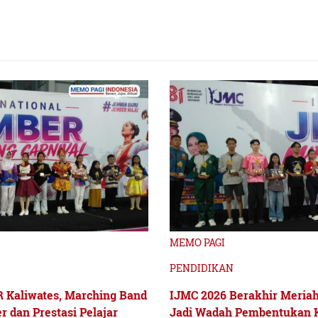
MEMO PAGI
PENDIDIKAN
R Kaliwates, Marching Band
IJMC 2026 Berakhir Meriah
 dan Prestasi Pelajar
Jadi Wadah Pembentukan Ka