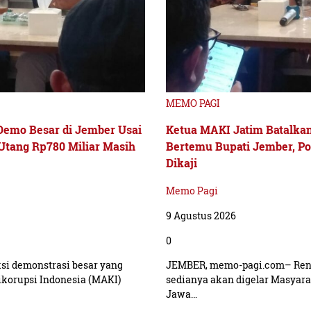
MEMO PAGI
Demo Besar di Jember Usai
Ketua MAKI Jatim Batalkan
Utang Rp780 Miliar Masih
Bertemu Bupati Jember, Po
Dikaji
Memo Pagi
9 Agustus 2026
0
i demonstrasi besar yang
JEMBER, memo-pagi.com– Renc
ikorupsi Indonesia (MAKI)
sedianya akan digelar Masyara
Jawa…