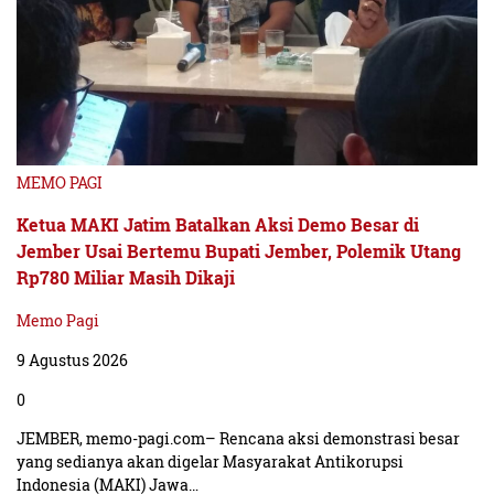
MEMO PAGI
Ketua MAKI Jatim Batalkan Aksi Demo Besar di
Jember Usai Bertemu Bupati Jember, Polemik Utang
Rp780 Miliar Masih Dikaji
Memo Pagi
9 Agustus 2026
0
JEMBER, memo-pagi.com– Rencana aksi demonstrasi besar
yang sedianya akan digelar Masyarakat Antikorupsi
Indonesia (MAKI) Jawa…