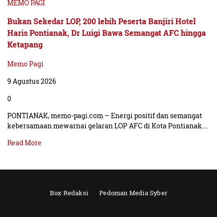
MEMO PAGI
Bukan Sekedar LOP, 200 lebih Peserta Banjiri Hotel
Haris Pontianak, Dr Luigi Bawa Semangat AFC hingga
Ketapang
Memo Pagi
9 Agustus 2026
0
PONTIANAK, memo-pagi.com – Energi positif dan semangat
kebersamaan mewarnai gelaran LOP AFC di Kota Pontianak.…
Read More
Box Redaksi
Pedoman Media Syber